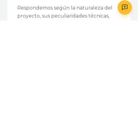
Respondemos según la naturaleza del
proyecto, sus peculiaridades técnicas,
geográficas y de planificación. Abarcamos
desde el planteamiento inicial hasta la
puesta en marcha de un proyecto de
ingeniería.
Somos expertos
Durante 40 años hemos contribuido al
éxito de cientos de proyectos técnicos a
través de la elección de profesionales y